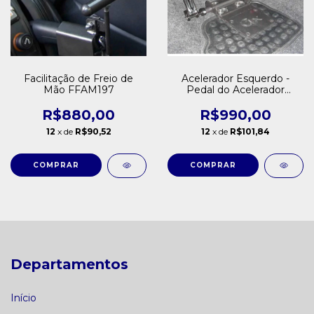
Facilitação de Freio de
Acelerador Esquerdo -
Mão FFAM197
Pedal do Acelerador
Esquerdo no
Pavimento/Piso D908PS
R$880,00
R$990,00
12
x de
R$90,52
12
x de
R$101,84
Departamentos
Início