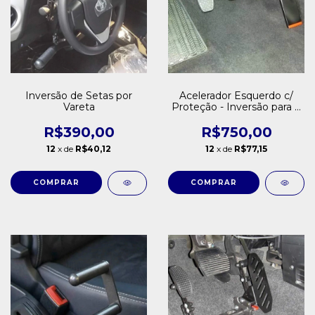
Inversão de Setas por
Acelerador Esquerdo c/
Vareta
Proteção - Inversão para o
Lado Esquerdo c/
Proteção
R$390,00
R$750,00
12
x de
R$40,12
12
x de
R$77,15