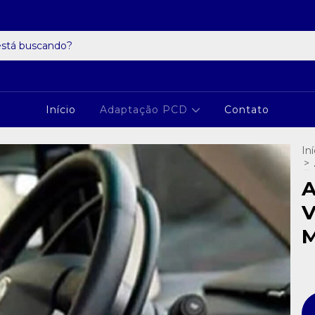
Início
Adaptação PCD
Contato
Iní
>
A
V
M