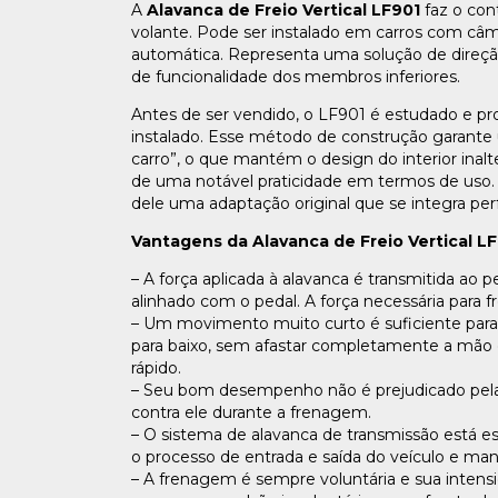
A
Alavanca de Freio Vertical LF901
faz o cont
volante. Pode ser instalado em carros com c
automática. Representa uma solução de direção
de funcionalidade dos membros inferiores.
Antes de ser vendido, o LF901 é estudado e p
instalado. Esse método de construção garante
carro”, o que mantém o design do interior inal
de uma notável praticidade em termos de uso.
dele uma adaptação original que se integra per
Vantagens da Alavanca de Freio Vertical LF
– A força aplicada à alavanca é transmitida ao
alinhado com o pedal. A força necessária para 
– Um movimento muito curto é suficiente para f
para baixo, sem afastar completamente a mão 
rápido.
– Seu bom desempenho não é prejudicado pela f
contra ele durante a frenagem.
– O sistema de alavanca de transmissão está esco
o processo de entrada e saída do veículo e mant
– A frenagem é sempre voluntária e sua intensi