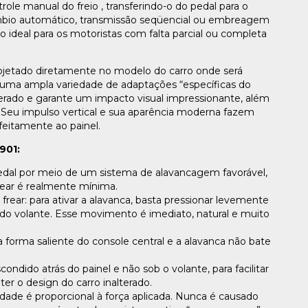
role manual do freio , transferindo-o do pedal para o
âmbio automático, transmissão seqüencial ou embreagem
 ideal para os motoristas com falta parcial ou completa
rojetado diretamente no modelo do carro onde será
 uma ampla variedade de adaptações “específicas do
terado e garante um impacto visual impressionante, além
 Seu impulso vertical e sua aparência moderna fazem
feitamente ao painel.
901:
 pedal por meio de um sistema de alavancagem favorável,
frear é realmente mínima.
rear: para ativar a alavanca, basta pressionar levemente
do volante. Esse movimento é imediato, natural e muito
orma saliente do console central e a alavanca não bate
ndido atrás do painel e não sob o volante, para facilitar
er o design do carro inalterado.
dade é proporcional à força aplicada. Nunca é causado