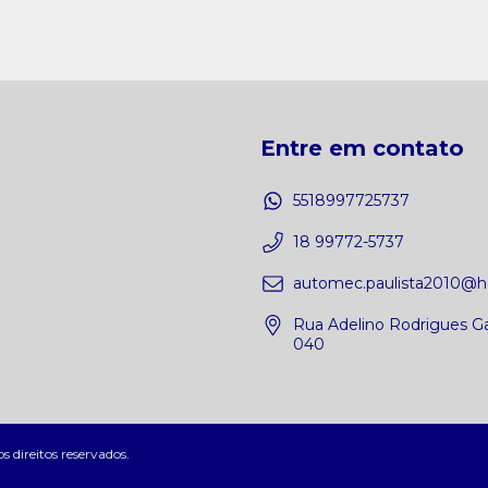
Entre em contato
5518997725737
18 99772-5737
automec.paulista2010@h
Rua Adelino Rodrigues G
040
direitos reservados.