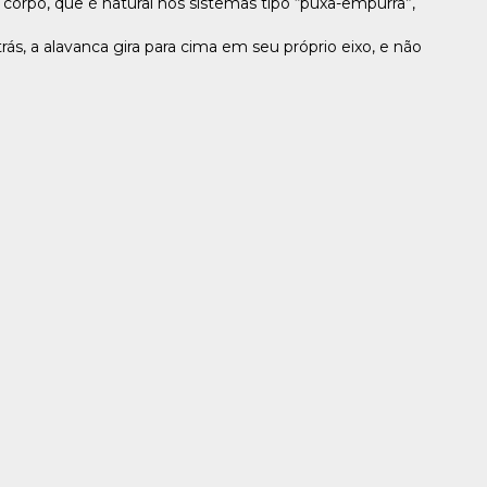
 corpo, que é natural nos sistemas tipo “puxa-empurra”,
rás, a alavanca gira para cima em seu próprio eixo, e não