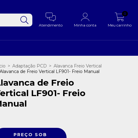
0
Atendimento
Minha conta
Meu carrinho
cio
>
Adaptação PCD
>
Alavanca Freio Vertical
Alavanca de Freio Vertical LF901- Freio Manual
lavanca de Freio
ertical LF901- Freio
anual